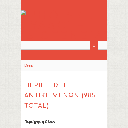
Skip
to
main
content
Menu
ΠΕΡΙΉΓΗΣΗ
ΑΝΤΙΚΕΊΜΕΝΩΝ (985
TOTAL)
Περιήγηση Όλων