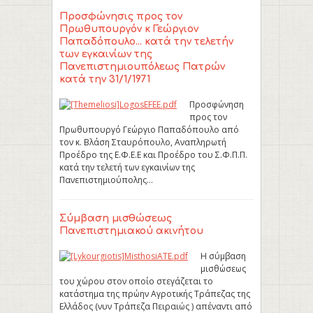
Προσφώνησις προς τον
Πρωθυπουργόν κ Γεώργιον
Παπαδόπουλο... κατά την τελετήν
των εγκαινίων της
Πανεπιστημιουπόλεως Πατρών
κατά την 31/1/1971
Προσφώνηση
προς τον
Πρωθυπουργό Γεώργιο Παπαδόπουλο από
τον κ. Βλάση Σταυρόπουλο, Αναπληρωτή
Προέδρο της Ε.Φ.Ε.E και Προέδρο του Σ.Φ.Π.Π.
κατά την τελετή των εγκαινίων της
Πανεπιστημιούπολης…
Σύμβαση μισθώσεως
Πανεπιστημιακού ακινήτου
Η σύμβαση
μισθώσεως
του χώρου στον οποίο στεγάζεται το
κατάστημα της πρώην Αγροτικής Τράπεζας της
Ελλάδος (νυν Τράπεζα Πειραιώς ) απέναντι από