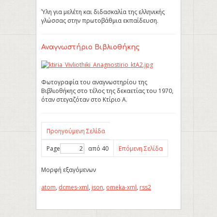
Ύλη για μελέτη και διδασκαλία της ελληνικής
γλώσσας στην πρωτοβάθμια εκπαίδευση.
Αναγνωστήριο Βιβλιοθήκης
Φωτογραφία του αναγνωστηρίου της
Βιβλιοθήκης στο τέλος της δεκαετίας του 1970,
όταν στεγαζόταν στο Κτίριο Α.
Προηγούμενη Σελίδα
Page
από 40
Επόμενη Σελίδα
Μορφή εξαγόμενων
atom
,
dcmes-xml
,
json
,
omeka-xml
,
rss2