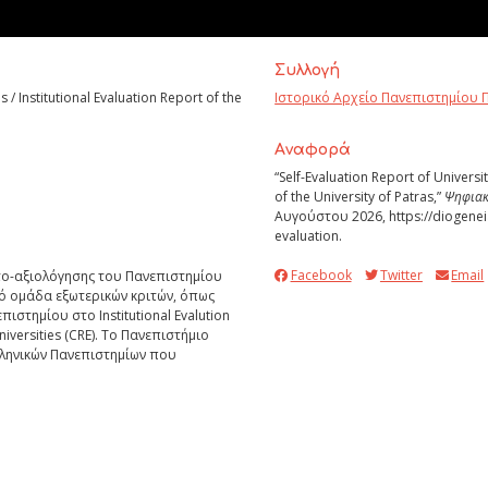
Συλλογή
s / Institutional Evaluation Report of the
Ιστορικό Αρχείο Πανεπιστημίου 
Aναφορά
“Self-Evaluation Report of Universit
of the University of Patras,”
Ψηφιακ
Αυγούστου 2026,
https://diogenei
evaluation
.
Facebook
Twitter
Email
ο-αξιολόγησης του Πανεπιστημίου
ό ομάδα εξωτερικών κριτών, όπως
στημίου στο Institutional Evalution
iversities (CRE). Το Πανεπιστήμιο
λληνικών Πανεπιστημίων που