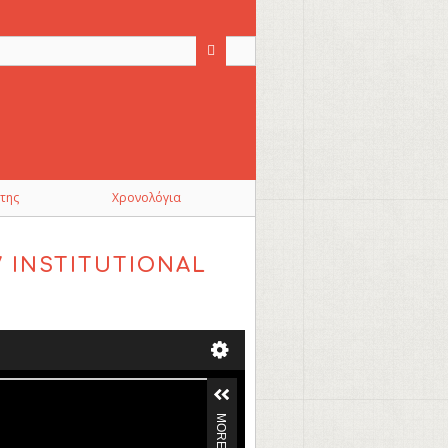
της
Χρονολόγια
/ INSTITUTIONAL