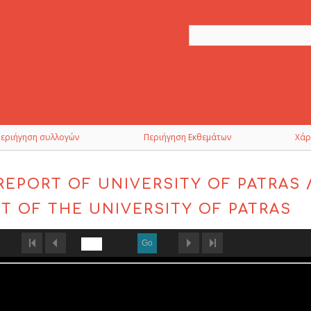
Περιήγηση συλλογών
Περιήγηση Εκθεμάτων
Χάρ
REPORT OF UNIVERSITY OF PATRAS 
T OF THE UNIVERSITY OF PATRAS
Go