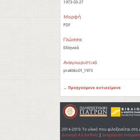
1973-03-27
Μορφή
PDF
Γλώσσα
Ελληνικά
Αναγνωριστικό
praktiko01_1973
← Προηγούμενο αντικείμενο
2014-2019. Tο υλικό που φιλοξενείται στη 
Διανομή 4.0 Διεθνές
|
Διαχείριση πνευματ