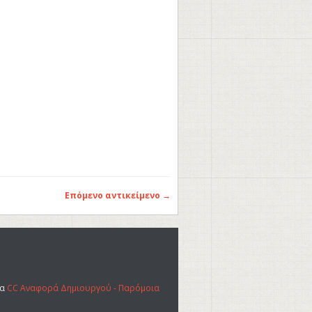
Επόμενο αντικείμενο →
ια
CC Αναφορά Δημιουργού - Παρόμοια