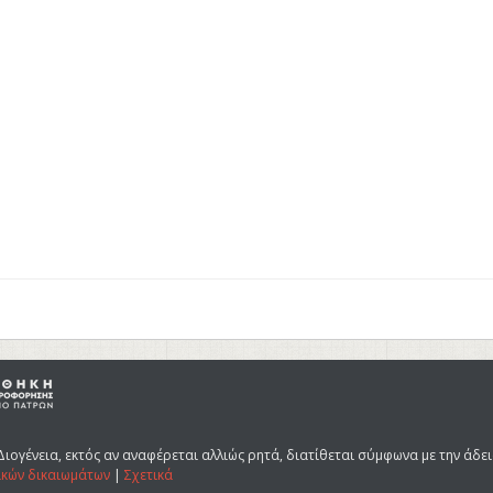
Διογένεια, εκτός αν αναφέρεται αλλιώς ρητά, διατίθεται σύμφωνα με την άδε
ικών δικαιωμάτων
|
Σχετικά