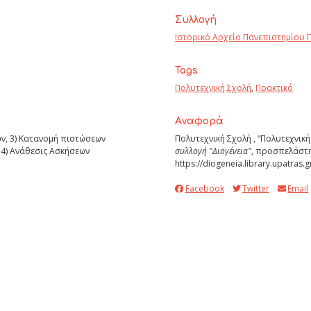
Συλλογή
Ιστορικό Αρχείο Πανεπιστημίου 
Tags
Πολυτεχνική Σχολή
,
Πρακτικό
Aναφορά
ών, 3) Κατανομή πιστώσεων
Πολυτεχνική Σχολή , “Πολυτεχνική
4) Ανάθεσις Ασκήσεων
συλλογή "Διογένεια"
, προσπελάστη
https://diogeneia.library.upatras.
Facebook
Twitter
Email