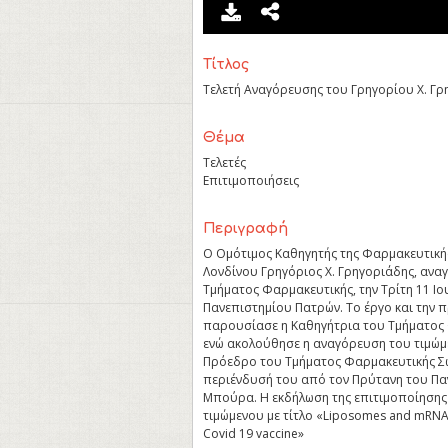
Τίτλος
Τελετή Αναγόρευσης του Γρηγορίου Χ. Γρ
Θέμα
Τελετές
Επιτιμοποιήσεις
Περιγραφή
O Ομότιμος Καθηγητής της Φαρμακευτική
Λονδίνου Γρηγόριος Χ. Γρηγοριάδης, ανα
Τμήματος Φαρμακευτικής, την Τρίτη 11 Ι
Πανεπιστημίου Πατρών. Το έργο και την
παρουσίασε η Καθηγήτρια του Τμήματος 
ενώ ακολούθησε η αναγόρευση του τιμώμ
Πρόεδρο του Τμήματος Φαρμακευτικής Σω
περιένδυσή του από τον Πρύτανη του Πα
Μπούρα. Η εκδήλωση της επιτιμοποίησης 
τιμώμενου με τίτλο «Liposomes and mRNA: 
Covid 19 vaccine»