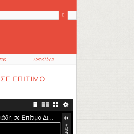
της
Χρονολόγια
 ΣΕ ΕΠΊΤΙΜΟ
Τελετή Αναγόρευσης του Γρηγορίου Χ. Γρηγοριάδη σε Επίτιμο Διδάκτορα