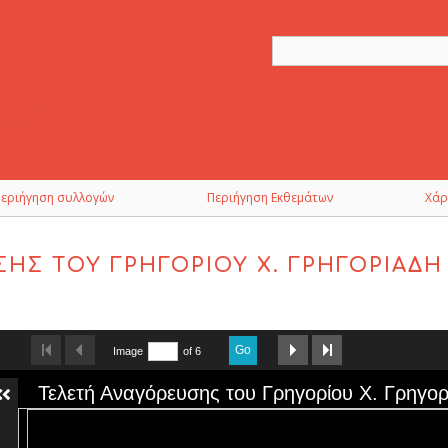
Περιήγηση συλλογών
Περιήγηση Εκθεμάτων
Χάρ
ΗΣ ΤΟΥ ΓΡΗΓΟΡΊΟΥ Χ. ΓΡΗΓΟΡΙΆΔΗ
Go
Image
of 6