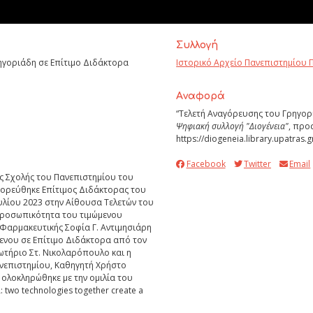
Συλλογή
ηγοριάδη σε Επίτιμο Διδάκτορα
Ιστορικό Αρχείο Πανεπιστημίου 
Aναφορά
“Τελετή Αναγόρευσης του Γρηγορί
Ψηφιακή συλλογή "Διογένεια"
, προ
https://diogeneia.library.upatras.
Facebook
Twitter
Email
ς Σχολής του Πανεπιστημίου του
γορεύθηκε Επίτιμος Διδάκτορας του
ουλίου 2023 στην Αίθουσα Τελετών του
 προσωπικότητα του τιμώμενου
Φαρμακευτικής Σοφία Γ. Αντιμησιάρη
ενου σε Επίτιμο Διδάκτορα από τον
τήριο Στ. Νικολαρόπουλο και η
νεπιστημίου, Καθηγητή Χρήστο
ολοκληρώθηκε με την ομιλία του
two technologies together create a