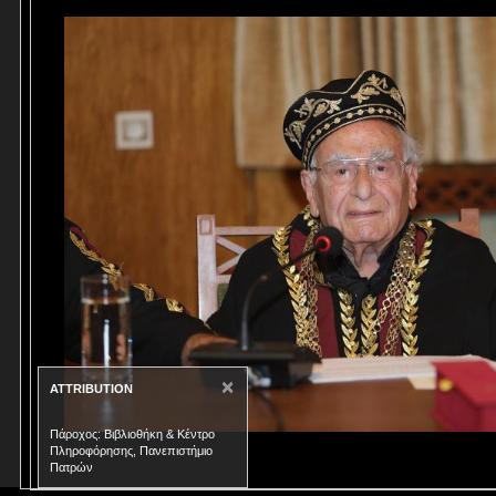
×
ATTRIBUTION
Πάροχος: Βιβλιοθήκη & Κέντρο
Πληροφόρησης, Πανεπιστήμιο
Πατρών