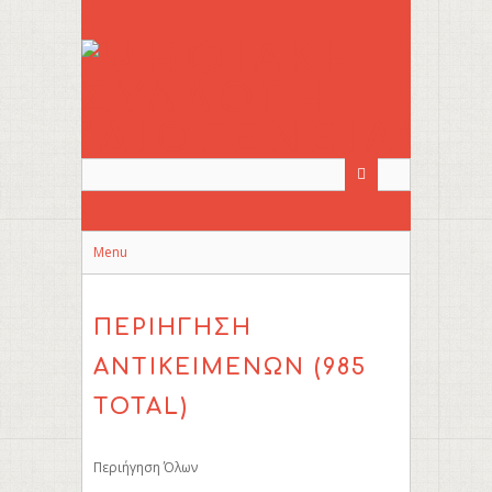
Skip
to
main
content
Menu
ΠΕΡΙΉΓΗΣΗ
ΑΝΤΙΚΕΊΜΕΝΩΝ (985
TOTAL)
Περιήγηση Όλων