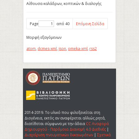
Αίθουσα καλάδρων, κοπτικών & διαλογής
Page
από 40
Επόμενη Σελίδα
Μορφή εξαγόμενων
atom
,
dcmes-xml
,
json
,
omeka-xml
,
rss2
2014-2019. Tο υλικό που φιλοξενείται στη
Διογένεια, εκτός αν αναφέρεται αλλιώς ρητά,
διατίθεται σύμφωνα με την άδεια
CC Αναφορά
Δημιουργού - Παρόμοια Διανομή 4.0 Διεθνές
|
Διαχείριση πνευματικών δικαιωμάτων
|
Σχετικά