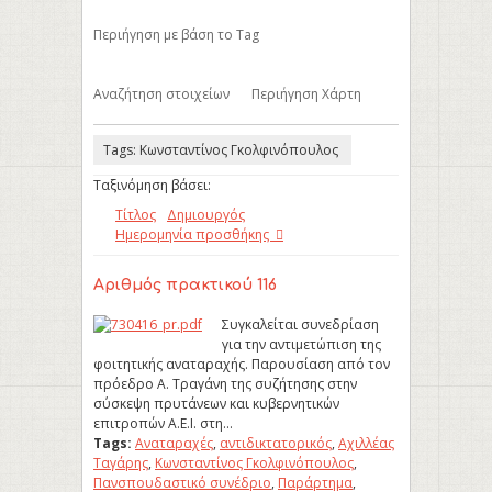
Περιήγηση με βάση το Tag
Αναζήτηση στοιχείων
Περιήγηση Χάρτη
Tags: Κωνσταντίνος Γκολφινόπουλος
Ταξινόμηση βάσει:
Τίτλος
Δημιουργός
Ημερομηνία προσθήκης
Αριθμός πρακτικού 116
Συγκαλείται συνεδρίαση
για την αντιμετώπιση της
φοιτητικής αναταραχής. Παρουσίαση από τον
πρόεδρο Α. Τραγάνη της συζήτησης στην
σύσκεψη πρυτάνεων και κυβερνητικών
επιτροπών Α.Ε.Ι. στη…
Tags:
Αναταραχές
,
αντιδικτατορικός
,
Αχιλλέας
Ταγάρης
,
Κωνσταντίνος Γκολφινόπουλος
,
Πανσπουδαστικό συνέδριο
,
Παράρτημα
,