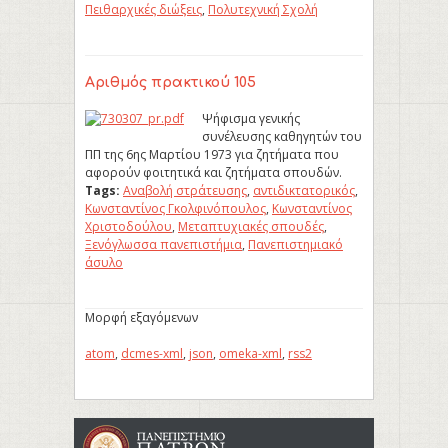
Πειθαρχικές διώξεις
,
Πολυτεχνική Σχολή
Αριθμός πρακτικού 105
Ψήφισμα γενικής
συνέλευσης καθηγητών του
ΠΠ της 6ης Μαρτίου 1973 για ζητήματα που
αφορούν φοιτητικά και ζητήματα σπουδών.
Tags:
Αναβολή στράτευσης
,
αντιδικτατορικός
,
Κωνσταντίνος Γκολφινόπουλος
,
Κωνσταντίνος
Χριστοδούλου
,
Μεταπτυχιακές σπουδές
,
Ξενόγλωσσα πανεπιστήμια
,
Πανεπιστημιακό
άσυλο
Μορφή εξαγόμενων
atom
,
dcmes-xml
,
json
,
omeka-xml
,
rss2