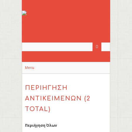
Skip
to
main
content
Menu
ΠΕΡΙΉΓΗΣΗ
ΑΝΤΙΚΕΊΜΕΝΩΝ (2
TOTAL)
Περιήγηση Όλων