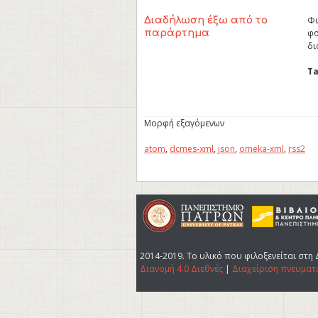
Φω
Διαδήλωση έξω από το
φο
παράρτημα
δι
Ta
Μορφή εξαγόμενων
atom
,
dcmes-xml
,
json
,
omeka-xml
,
rss2
2014-2019. Tο υλικό που φιλοξενείται στη 
Διανομή 4.0 Διεθνές
|
Διαχείριση πνευματ