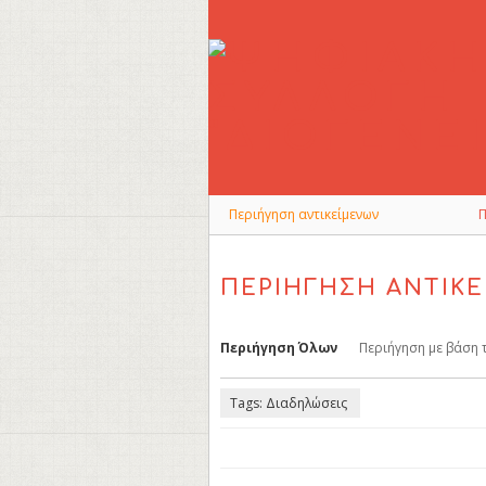
Skip
to
main
content
Περιήγηση αντικείμενων
ΠΕΡΙΉΓΗΣΗ ΑΝΤΙΚΕ
Περιήγηση Όλων
Περιήγηση με βάση 
Tags: Διαδηλώσεις