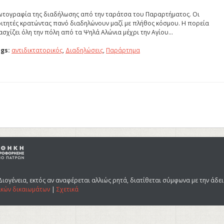
τογραφία της διαδήλωσης από την ταράτσα του Παραρτήματος. Οι
ιτητές κρατώντας πανό διαδηλώνουν μαζί με πλήθος κόσμου. Η πορεία
ασχίζει όλη την πόλη από τα Ψηλά Αλώνια μέχρι την Αγίου…
gs:
αντιδικτατορικός
,
Διαδηλώσεις
,
Παράρτημα
Διογένεια, εκτός αν αναφέρεται αλλιώς ρητά, διατίθεται σύμφωνα με την άδε
ικών δικαιωμάτων
|
Σχετικά