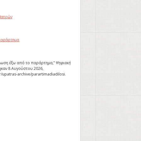
Πατρών
Παράρτημα
ήλωση έξω από το παράρτημα,”
Ψηφιακή
καν 8 Αυγούστου 2026,
gr/upatras-archive/parartimadiadilosi
.