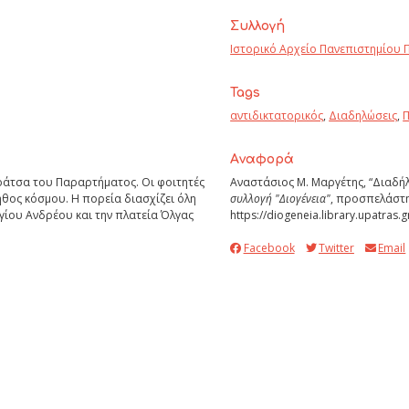
Συλλογή
Ιστορικό Αρχείο Πανεπιστημίου 
Tags
αντιδικτατορικός
,
Διαδηλώσεις
,
Aναφορά
άτσα του Παραρτήματος. Οι φοιτητές
Αναστάσιος Μ. Μαργέτης, “Διαδ
θος κόσμου. Η πορεία διασχίζει όλη
συλλογή "Διογένεια"
, προσπελάστη
γίου Ανδρέου και την πλατεία Όλγας
https://diogeneia.library.upatras.
Facebook
Twitter
Email