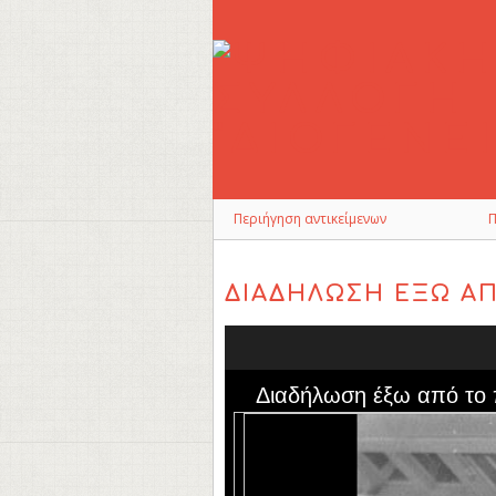
Skip
to
main
content
Περιήγηση αντικείμενων
ΔΙΑΔΉΛΩΣΗ ΈΞΩ Α
Διαδήλωση έξω από το