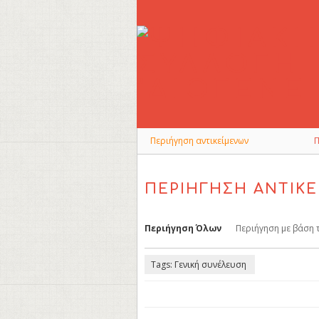
Skip
to
main
content
Περιήγηση αντικείμενων
ΠΕΡΙΉΓΗΣΗ ΑΝΤΙΚΕ
Περιήγηση Όλων
Περιήγηση με βάση 
Tags: Γενική συνέλευση