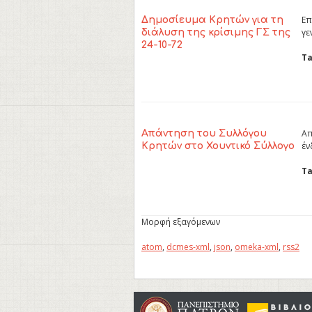
Επ
Δημοσίευμα Κρητών για τη
γε
διάλυση της κρίσιμης ΓΣ της
24-10-72
Ta
Απ
Απάντηση του Συλλόγου
έν
Κρητών στο Χουντικό Σύλλογο
Ta
Μορφή εξαγόμενων
atom
,
dcmes-xml
,
json
,
omeka-xml
,
rss2