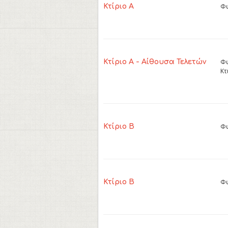
Φω
Κτίριο Α
Φω
Κτίριο Α - Αίθουσα Τελετών
Κτ
Φω
Κτίριο Β
Φω
Κτίριο Β