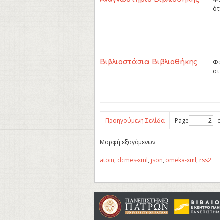
ότ
Φω
Βιβλιοστάσια Βιβλιοθήκης
στ
Προηγούμενη Σελίδα
Page
α
Μορφή εξαγόμενων
atom
,
dcmes-xml
,
json
,
omeka-xml
,
rss2