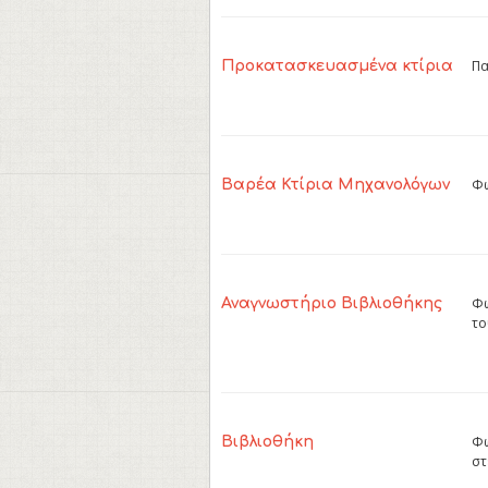
Πα
Προκατασκευασμένα κτίρια
Φω
Βαρέα Κτίρια Μηχανολόγων
Φω
Αναγνωστήριο Βιβλιοθήκης
το
Φω
Βιβλιοθήκη
στ