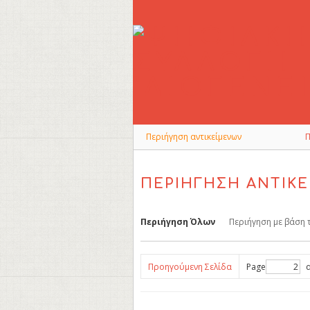
Skip
to
main
content
Περιήγηση αντικείμενων
ΠΕΡΙΉΓΗΣΗ ΑΝΤΙΚΕ
Περιήγηση Όλων
Περιήγηση με βάση 
Προηγούμενη Σελίδα
Page
α