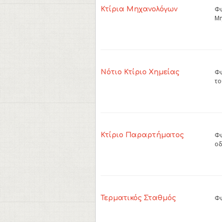
Φω
Κτίρια Μηχανολόγων
Μη
Φω
Νότιο Κτίριο Χημείας
το
Φω
Κτίριο Παραρτήματος
οδ
Φω
Τερματικός Σταθμός