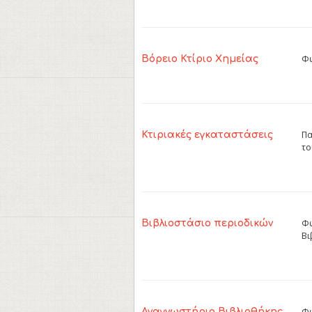
Φω
Βόρειο Κτίριο Χημείας
Πα
Κτιριακές εγκαταστάσεις
το
Φω
Βιβλιοστάσιο περιοδικών
Βι
Φω
Αναγνωστήριο Βιβλιοθήκης