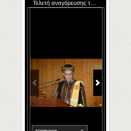
Τελετή αναγόρευσης του Yousef Saad σε Επίτιμο Διδάκτορα
×