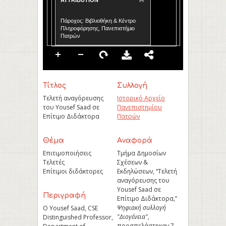
ATTRIBUTION
Πάροχος: Βιβλιοθήκη & Κέντρο
Πληροφόρησης, Πανεπιστήμιο
Πατρών
Τίτλος
Συλλογή
Τελετή αναγόρευσης
Ιστορικό Αρχείο
του Yousef Saad σε
Πανεπιστημίου
Επίτιμο Διδάκτορα
Πατρών
Θέμα
Aναφορά
Επιτιμοποιήσεις
Τμήμα Δημοσίων
Τελετές
Σχέσεων &
Επίτιμοι διδάκτορες
Εκδηλώσεων, “Τελετή
αναγόρευσης του
Yousef Saad σε
Περιγραφή
Επίτιμο Διδάκτορα,”
Ψηφιακή συλλογή
Ο Yousef Saad, CSE
"Διογένεια"
,
Distinguished Professor,
προσπελάστηκαν 7