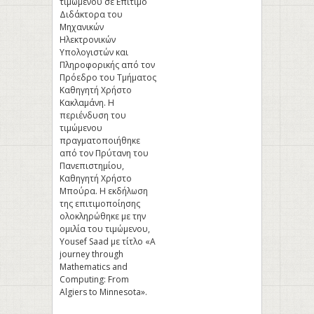
τιμώμενου σε Επίτιμο
Διδάκτορα του
Μηχανικών
Ηλεκτρονικών
Υπολογιστών και
Πληροφορικής από τον
Πρόεδρο του Τμήματος
Καθηγητή Χρήστο
Κακλαμάνη. Η
περιένδυση του
τιμώμενου
πραγματοποιήθηκε
από τον Πρύτανη του
Πανεπιστημίου,
Καθηγητή Χρήστο
Μπούρα. Η εκδήλωση
της επιτιμοποίησης
ολοκληρώθηκε με την
ομιλία του τιμώμενου,
Yousef Saad με τίτλο «A
journey through
Mathematics and
Computing: From
Algiers to Minnesota».