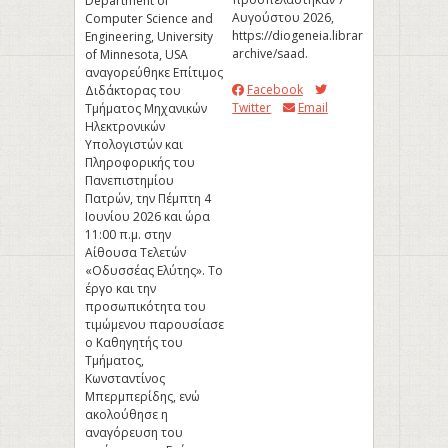
Department of
Αυγούστου 2026,
Computer Science and
https://diogeneia.library.upatras.gr/u
Engineering, University
archive/saad
.
of Minnesota, USA
αναγορεύθηκε Επίτιμος
Facebook
Διδάκτορας του
Twitter
Email
Τμήματος Μηχανικών
Ηλεκτρονικών
Υπολογιστών και
Πληροφορικής του
Πανεπιστημίου
Πατρών, την Πέμπτη 4
Ιουνίου 2026 και ώρα
11:00 π.μ. στην
Αίθουσα Τελετών
«Οδυσσέας Ελύτης». Το
έργο και την
προσωπικότητα του
τιμώμενου παρουσίασε
ο Καθηγητής του
Τμήματος,
Κωνσταντίνος
Μπερμπερίδης, ενώ
ακολούθησε η
αναγόρευση του