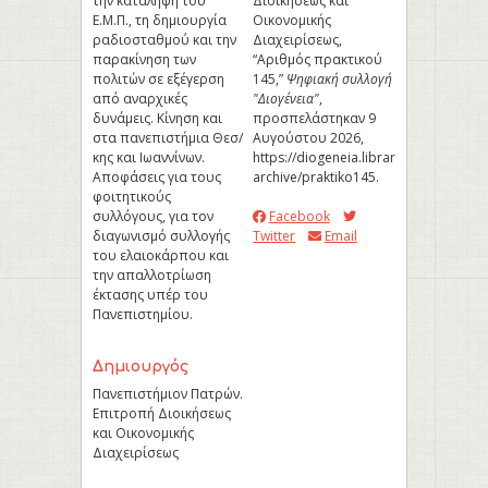
την κατάληψη του
Διοικήσεως και
Ε.Μ.Π., τη δημιουργία
Οικονομικής
ραδιοσταθμού και την
Διαχειρίσεως,
παρακίνηση των
“Αριθμός πρακτικού
πολιτών σε εξέγερση
145,”
Ψηφιακή συλλογή
από αναρχικές
"Διογένεια"
,
δυνάμεις. Κίνηση και
προσπελάστηκαν 9
στα πανεπιστήμια Θεσ/
Αυγούστου 2026,
κης και Ιωαννίνων.
https://diogeneia.library.upatras.gr/u
Αποφάσεις για τους
archive/praktiko145
.
φοιτητικούς
συλλόγους, για τον
Facebook
διαγωνισμό συλλογής
Twitter
Email
του ελαιοκάρπου και
την απαλλοτρίωση
έκτασης υπέρ του
Πανεπιστημίου.
Δημιουργός
Πανεπιστήμιον Πατρών.
Επιτροπή Διοικήσεως
και Οικονομικής
Διαχειρίσεως