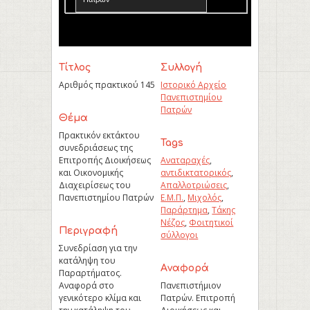
Τίτλος
Συλλογή
Αριθμός πρακτικού 145
Ιστορικό Αρχείο
Πανεπιστημίου
Πατρών
Θέμα
Πρακτικόν εκτάκτου
Tags
συνεδριάσεως της
Επιτροπής Διοικήσεως
Αναταραχές
,
και Οικονομικής
αντιδικτατορικός
,
Διαχειρίσεως του
Απαλλοτριώσεις
,
Πανεπιστημίου Πατρών
Ε.Μ.Π.
,
Μιχολός
,
Παράρτημα
,
Τάκης
Νέζος
,
Φοιτητικοί
Περιγραφή
σύλλογοι
Συνεδρίαση για την
κατάληψη του
Aναφορά
Παραρτήματος.
Αναφορά στο
Πανεπιστήμιον
γενικότερο κλίμα και
Πατρών. Επιτροπή