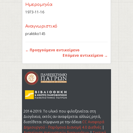
Ημερομηνία
1973-11-16
Αναγνωριστικό
praktiko145
← Προηγούμενο αντικείμενο
Επόμενο αντικείμενο →
2014-2019. Tο υλικό που φιλοξενείται στη
Διογένεια, εκτός αν αναφέρεται αλλιώς ρητά,
διατίθεται σύμφωνα με την άδεια
CC Αναφορά
Δημιουργού - Παρόμοια Διανομή 4.0 Διεθνές
|
Διαχείριση πνευματικών δικαιωμάτων
|
Σχετικά