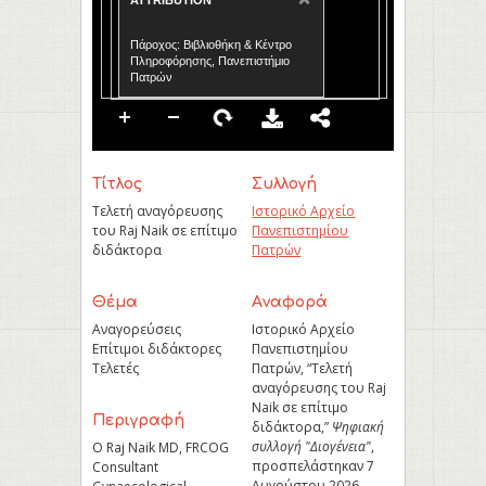
ATTRIBUTION
Πάροχος: Βιβλιοθήκη & Κέντρο
Πληροφόρησης, Πανεπιστήμιο
Πατρών
Τίτλος
Συλλογή
Τελετή αναγόρευσης
Ιστορικό Αρχείο
του Raj Naik σε επίτιμο
Πανεπιστημίου
διδάκτορα
Πατρών
Θέμα
Aναφορά
Αναγορεύσεις
Ιστορικό Αρχείο
Επίτιμοι διδάκτορες
Πανεπιστημίου
Τελετές
Πατρών, “Τελετή
αναγόρευσης του Raj
Naik σε επίτιμο
Περιγραφή
διδάκτορα,”
Ψηφιακή
συλλογή "Διογένεια"
,
Ο Raj Naik MD, FRCOG
προσπελάστηκαν 7
Consultant
Αυγούστου 2026,