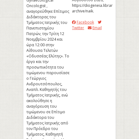
Gynaecological
https://diogeneia.library.upatras.gr/u
Oncologist ,
archive/naik
.
αναγορεύθηκε Επίτιμος
Διδάκτορας του
Facebook
Τμήματος Ιατρικής του
Twitter
Email
Πανεπιστημίου
Πατρών, την Τρίτη 12
Νοεμβρίου 2024 και
ώρα 12:00 στην
Αίθουσα Τελετών
«Οδυσσέας Ελύτης». Το
έργο και την
προσωπικότητα του
τιμώμενου παρουσίασε
ο Γεώργιος
Ανδρουτσόπουλος,
Αναπλ. Καθηγητής του
Τμήματος Ιατρικής, ενώ
ακολούθησε η
αναγόρευση του
τιμώμενου σε Επίτιμο
Διδάκτορα του
Τμήματος Ιατρικής από
τον Πρόεδρο του
Τμήματος, Καθηγητή