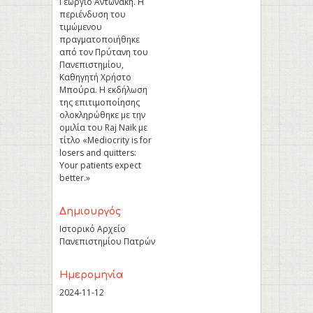
Γεώργιο Αντωνάκη. Η
περιένδυση του
τιμώμενου
πραγματοποιήθηκε
από τον Πρύτανη του
Πανεπιστημίου,
Καθηγητή Χρήστο
Μπούρα. Η εκδήλωση
της επιτιμοποίησης
ολοκληρώθηκε με την
ομιλία του Raj Naik με
τίτλο «Mediocrity is for
losers and quitters:
Your patients expect
better.»
Δημιουργός
Ιστορικό Αρχείο
Πανεπιστημίου Πατρών
Ημερομηνία
2024-11-12