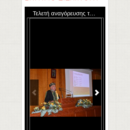
Τελετή αναγόρευσης του Ευάγγελου Ευμορφόπουλου σε Επίτιμο Διδάκτορα