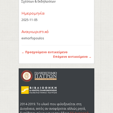
Σχέσεων & Εκδηλώσεων
Ημερομηνία
2025-11-05
Αναγνωριστικό
evmorfopoulos
← Προηγούμενο αντικείμενο
Επόμενο αντικείμενο →
2014-2019. Tο υλικό που φιλοξενείται στη
Διογένεια, εκτός αν αναφέρεται αλλιώς ρητά,