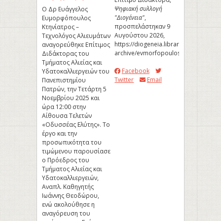
Ψηφιακή συλλογή
Ο Δρ Ευάγγελος
"Διογένεια"
,
Ευμορφόπουλος
προσπελάστηκαν 9
Κτηνίατρος –
Αυγούστου 2026,
Τεχνολόγος Αλιευμάτων
https://diogeneia.library.upatras.gr/u
αναγορεύθηκε Επίτιμος
archive/evmorfopoulos
.
Διδάκτορας του
Τμήματος Αλιείας και
Facebook
Υδατοκαλλιεργειών του
Twitter
Email
Πανεπιστημίου
Πατρών, την Τετάρτη 5
Νοεμβρίου 2025 και
ώρα 12:00 στην
Αίθουσα Τελετών
«Οδυσσέας Ελύτης». Το
έργο και την
προσωπικότητα του
τιμώμενου παρουσίασε
ο Πρόεδρος του
Τμήματος Αλιείας και
Υδατοκαλλιεργειών,
Αναπλ. Καθηγητής
Ιωάννης Θεοδώρου,
ενώ ακολούθησε η
αναγόρευση του