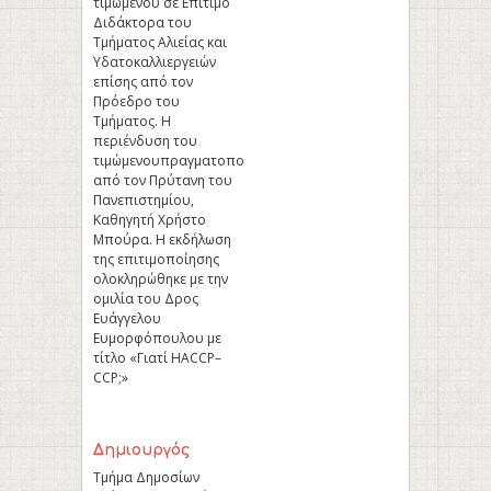
τιμώμενου σε Επίτιμο
Διδάκτορα του
Τμήματος Αλιείας και
Υδατοκαλλιεργειών
επίσης από τον
Πρόεδρο του
Τμήματος. Η
περιένδυση του
τιμώμενουπραγματοποιήθηκε
από τον Πρύτανη του
Πανεπιστημίου,
Καθηγητή Χρήστο
Μπούρα. Η εκδήλωση
της επιτιμοποίησης
ολοκληρώθηκε με την
ομιλία του Δρος
Ευάγγελου
Ευμορφόπουλου με
τίτλο «Γιατί HACCP–
CCP;»
Δημιουργός
Τμήμα Δημοσίων