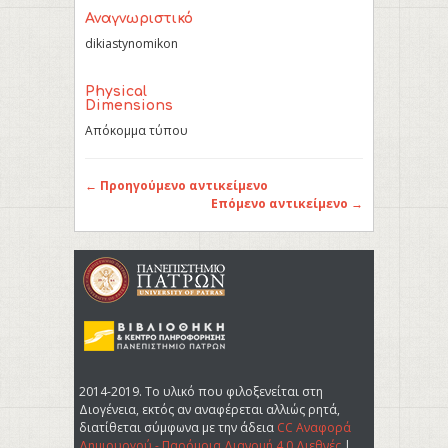
Αναγνωριστικό
dikiastynomikon
Physical
Dimensions
Απόκομμα τύπου
← Προηγούμενο αντικείμενο
Επόμενο αντικείμενο →
2014-2019. Tο υλικό που φιλοξενείται στη
Διογένεια, εκτός αν αναφέρεται αλλιώς ρητά,
διατίθεται σύμφωνα με την άδεια
CC Αναφορά
Δημιουργού - Παρόμοια Διανομή 4.0 Διεθνές
|