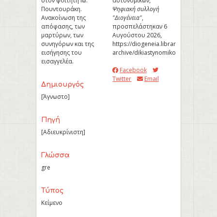
στον φοιτητή Ιω.
αστυνομικών,”
Πουντουράκη.
Ψηφιακή συλλογή
Ανακοίνωση της
"Διογένεια"
,
απόφασης, των
προσπελάστηκαν 6
μαρτύρων, των
Αυγούστου 2026,
συνηγόρων και της
https://diogeneia.library.upatras.gr/u
εισήγησης του
archive/dikiastynomikon
.
εισαγγελέα.
Facebook
Twitter
Email
Δημιουργός
[Άγνωστο]
Πηγή
[Αδιευκρίνιστη]
Γλώσσα
gre
Τύπος
Κείμενο