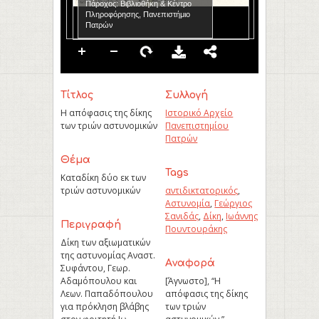
Πάροχος: Βιβλιοθήκη & Κέντρο
Πληροφόρησης, Πανεπιστήμιο
Πατρών
Τίτλος
Συλλογή
Η απόφασις της δίκης
Ιστορικό Αρχείο
των τριών αστυνομικών
Πανεπιστημίου
Πατρών
Θέμα
Tags
Καταδίκη δύο εκ των
τριών αστυνομικών
αντιδικτατορικός
,
Αστυνομία
,
Γεώργιος
Σανιδάς
,
Δίκη
,
Ιωάννης
Περιγραφή
Πουντουράκης
Δίκη των αξιωματικών
της αστυνομίας Αναστ.
Aναφορά
Συφάντου, Γεωρ.
Αδαμόπουλου και
[Άγνωστο], “Η
Λεων. Παπαδόπουλου
απόφασις της δίκης
για πρόκληση βλάβης
των τριών