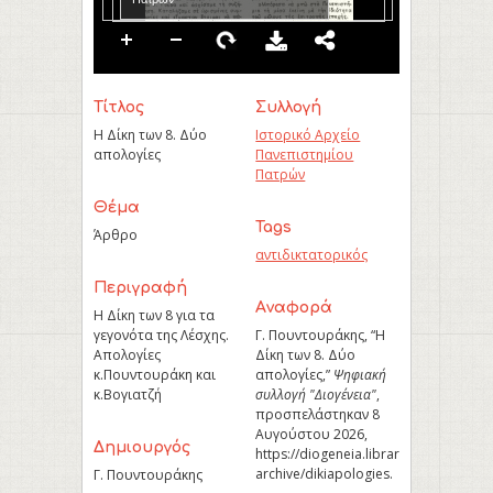
Τίτλος
Συλλογή
Η Δίκη των 8. Δύο
Ιστορικό Αρχείο
απολογίες
Πανεπιστημίου
Πατρών
Θέμα
Tags
Άρθρο
αντιδικτατορικός
Περιγραφή
Aναφορά
Η Δίκη των 8 για τα
γεγονότα της Λέσχης.
Γ. Πουντουράκης, “Η
Απολογίες
Δίκη των 8. Δύο
κ.Πουντουράκη και
απολογίες,”
Ψηφιακή
κ.Βογιατζή
συλλογή "Διογένεια"
,
προσπελάστηκαν 8
Αυγούστου 2026,
Δημιουργός
https://diogeneia.library.upatras.gr/u
archive/dikiapologies
.
Γ. Πουντουράκης