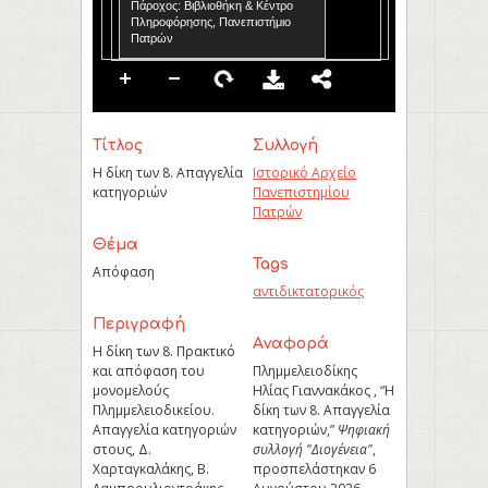
Πάροχος: Βιβλιοθήκη & Κέντρο
Πληροφόρησης, Πανεπιστήμιο
Πατρών
Τίτλος
Συλλογή
Η δίκη των 8. Απαγγελία
Ιστορικό Αρχείο
κατηγοριών
Πανεπιστημίου
Πατρών
Θέμα
Tags
Απόφαση
αντιδικτατορικός
Περιγραφή
Aναφορά
Η δίκη των 8. Πρακτικό
και απόφαση του
Πλημμελειοδίκης
μονομελούς
Ηλίας Γιαννακάκος , “Η
Πλημμελειοδικείου.
δίκη των 8. Απαγγελία
Απαγγελία κατηγοριών
κατηγοριών,”
Ψηφιακή
στους, Δ.
συλλογή "Διογένεια"
,
Χαρταγκαλάκης, Β.
προσπελάστηκαν 6