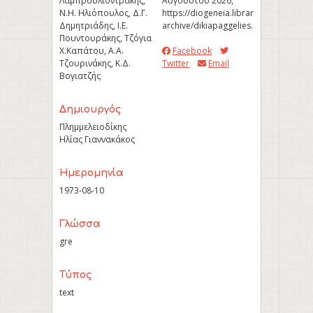
Λαμπρουλιοντράκης,
Αυγούστου 2026,
Ν.Η. Ηλιόπουλος, Δ.Γ.
https://diogeneia.library.upatras.gr/u
Δημητριάδης, Ι.Ε.
archive/dikiapaggelies
.
Πουντουράκης, Τζόγια
Χ.Καπάτου, Α.Α.
Facebook
Τζουρινάκης, Κ.Δ.
Twitter
Email
Βογιατζής
Δημιουργός
Πλημμελειοδίκης
Ηλίας Γιαννακάκος
Ημερομηνία
1973-08-10
Γλώσσα
gre
Τύπος
text