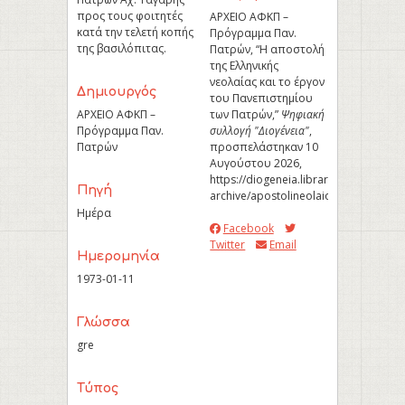
προς τους φοιτητές
ΑΡΧΕΙΟ ΑΦΚΠ –
κατά την τελετή κοπής
Πρόγραμμα Παν.
της βασιλόπιτας.
Πατρών, “Η αποστολή
της Ελληνικής
νεολαίας και το έργον
Δημιουργός
του Πανεπιστημίου
ΑΡΧΕΙΟ ΑΦΚΠ –
των Πατρών,”
Ψηφιακή
Πρόγραμμα Παν.
συλλογή "Διογένεια"
,
Πατρών
προσπελάστηκαν 10
Αυγούστου 2026,
https://diogeneia.library.upatras.gr/u
Πηγή
archive/apostolineolaion
.
Ημέρα
Facebook
Twitter
Email
Ημερομηνία
1973-01-11
Γλώσσα
gre
Τύπος