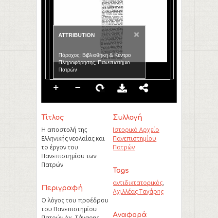
×
ATTRIBUTION
Πάροχος: Βιβλιοθήκη & Κέντρο
Πληροφόρησης, Πανεπιστήμιο
Πατρών
Τίτλος
Συλλογή
Η αποστολή της
Ιστορικό Αρχείο
Ελληνικής νεολαίας και
Πανεπιστημίου
το έργον του
Πατρών
Πανεπιστημίου των
Πατρών
Tags
αντιδικτατορικός
,
Περιγραφή
Αχιλλέας Ταγάρης
Ο λόγος του προέδρου
του Πανεπιστημίου
Aναφορά
Πατρών Αχ. Τάγαρης