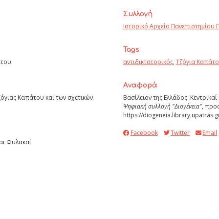
Συλλογή
Ιστορικό Αρχείο Πανεπιστημίου 
Tags
άτου
αντιδικτατορικός
,
Τζόγια Καπάτ
Aναφορά
ζόγιας Καπάτου και των σχετικών
Βασίλειον της Ελλάδος. Κεντρικαί
Ψηφιακή συλλογή "Διογένεια"
, προ
https://diogeneia.library.upatras.g
Facebook
Twitter
Email
ίαι Φυλακαί