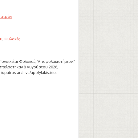
Πατρών
ου
,
Φυλακές
 Γυναικείαι Φυλακαί, “Αποφυλακιστήριον,”
σπελάστηκαν 8 Αυγούστου 2026,
r/upatras-archive/apofylakistirio
.