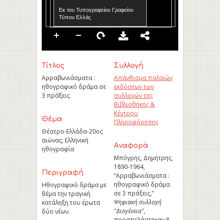
Εκ του Τυπογραφείου Γραφείου
Τύπου Ελλάς
Τίτλος
Συλλογή
Αρραβωνιάσματα :
Απάνθισμα παλαιών
ηθογραφικό δράμα σε
εκδόσεων των
3 πράξεις
συλλογών της
Βιβλιοθήκης &
Κέντρου
Θέμα
Πληροφόρησης
Θέατρο-Ελλάδα-20ος
αιώνας; Ελληνική
Aναφορά
ηθογραφία
Μπόγρης, Δημήτρης,
1890-1964,
Περιγραφή
“Αρραβωνιάσματα :
ηθογραφικό δράμα
Ηθογραφικό δράμα με
σε 3 πράξεις,”
θέμα την τραγική
Ψηφιακή συλλογή
κατάληξη του έρωτα
"Διογένεια"
,
δύο νέων.
προσπελάστηκαν 8