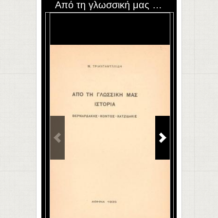
Από τη γλωσσική μας ιστορία : Βερναρδάκης - Κόντος - Χατζιδάκις