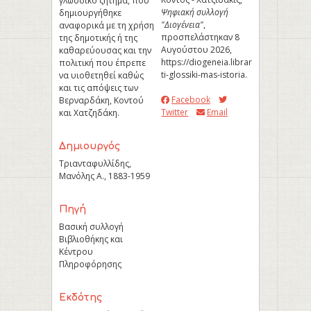
γλωσσικό ζήτημα, που
Ψηφιακή συλλογή
δημιουργήθηκε
"Διογένεια"
,
αναφορικά με τη χρήση
προσπελάστηκαν 8
της δημοτικής ή της
Αυγούστου 2026,
καθαρεύουσας και την
https://diogeneia.library.upatras.gr/
πολιτική που έπρεπε
ti-glossiki-mas-istoria
.
να υιοθετηθεί καθώς
και τις απόψεις των
Facebook
Βερναρδάκη, Κοντού
Twitter
Email
και Χατζηδάκη.
Δημιουργός
Τριανταφυλλίδης,
Μανόλης Α., 1883-1959
Πηγή
Βασική συλλογή
Βιβλιοθήκης και
Κέντρου
Πληροφόρησης
Εκδότης