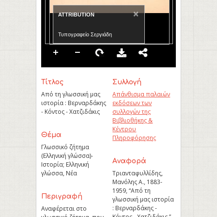
×
ATTRIBUTION
Τυπογραφείο Σεργιάδη
Τίτλος
Συλλογή
Από τη γλωσσική μας
Απάνθισμα παλαιών
ιστορία : Βερναρδάκης
εκδόσεων των
- Κόντος - Χατζιδάκις
συλλογών της
Βιβλιοθήκης &
Κέντρου
Θέμα
Πληροφόρησης
Γλωσσικό ζήτημα
(Ελληνική γλώσσα)-
Aναφορά
Ιστορία; Ελληνική
γλώσσα, Νέα
Τριανταφυλλίδης,
Μανόλης Α., 1883-
1959, “Από τη
Περιγραφή
γλωσσική μας ιστορία
: Βερναρδάκης -
Αναφέρεται στο
Κόντος - Χατζιδάκις,”